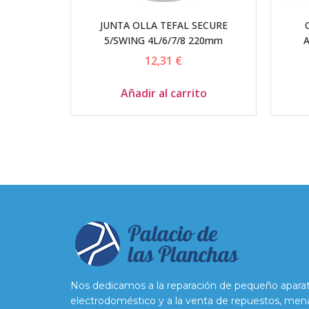
JUNTA OLLA TEFAL SECURE
5/SWING 4L/6/7/8 220mm
12,31
€
Añadir al carrito
Nos dedicamos a la reparación de pequeño apara
electrodoméstico y a la venta de repuestos, men