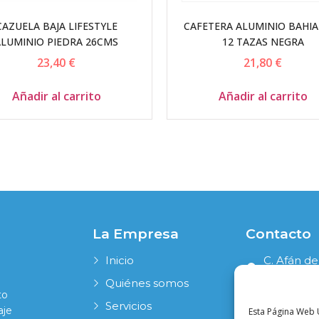
CAZUELA BAJA LIFESTYLE
CAFETERA ALUMINIO BAHIA 
ALUMINIO PIEDRA 26CMS
12 TAZAS NEGRA
23,40
€
21,80
€
Añadir al carrito
Añadir al carrito
La Empresa
Contacto
Inicio
C. Afán de
41006 Sevi
Quiénes somos
to
954 631 19
Servicios
aje
Esta Página Web U