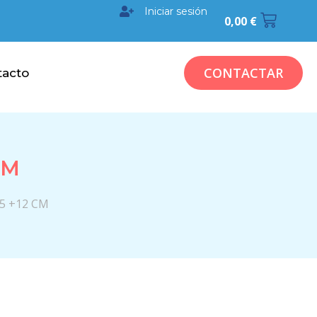
Iniciar sesión
0,00
€
CONTACTAR
tacto
CM
.5 +12 CM