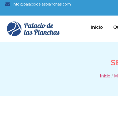
info@palaciodelasplanchas.com
Inicio
Q
S
Inicio
/
M