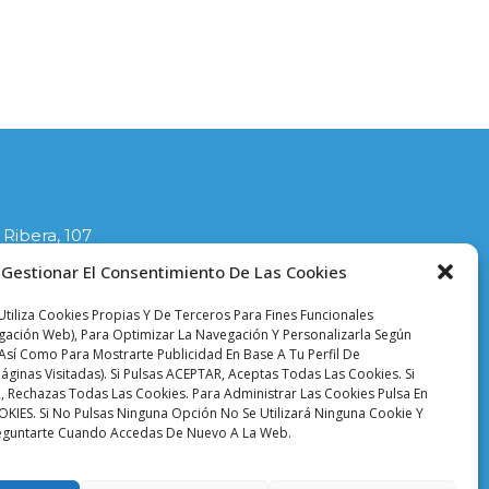
 Ribera, 107
lla
Gestionar El Consentimiento De Las Cookies
1
tiliza Cookies Propias Y De Terceros Para Fines Funcionales
ciodelasplanchas.com
egación Web), Para Optimizar La Navegación Y Personalizarla Según
Así Como Para Mostrarte Publicidad En Base A Tu Perfil De
áginas Visitadas). Si Pulsas ACEPTAR, Aceptas Todas Las Cookies. Si
 Rechazas Todas Las Cookies. Para Administrar Las Cookies Pulsa En
ES. Si No Pulsas Ninguna Opción No Se Utilizará Ninguna Cookie Y
eguntarte Cuando Accedas De Nuevo A La Web.