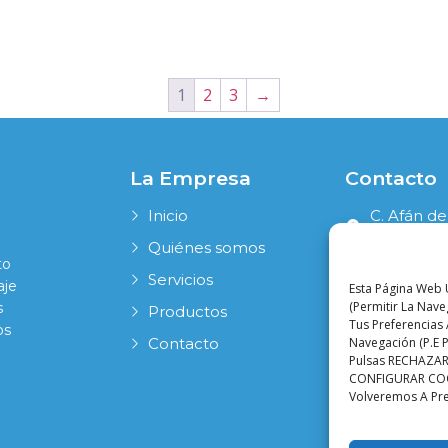
1
2
3
→
La Empresa
Contacto
Inicio
C. Afán de
41006 Sevi
Quiénes somos
to
954 631 19
Servicios
aje
Esta Página Web U
info@pala
(permitir La Nav
s
Productos
Tus Preferencias 
os
Navegación (p.e P
Contacto
Pulsas RECHAZAR,
CONFIGURAR COOKI
Volveremos A Pr