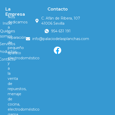
La
Contacto
Empresa
Nos
C. Afán de Ribera, 107
dedicamos
Inicio
41006 Sevilla
a
Quiénes
954 631 191
la
somos
reparación
info@palaciodelasplanchas.com
de
Servicios
pequeño
Productos
aparato
electrodoméstico
Contacto
y
a
la
venta
de
repuestos,
menaje
de
cocina,
electrodoméstico
gama