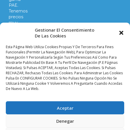
PAE.
Tenemos
precios
muy
competitivos
Gestionar El Consentimiento
en
De Las Cookies
todo
lo
Esta Página Web Utiliza Cookies Propias Y De Terceros Para Fines
que
Funcionales (permitir La Navegación Web), Para Optimizar La
Navegación Y Personalizarla Según Tus Preferencias Así Como Para
hacemos
Mostrarte Publicidad En Base A Tu Perfil De Navegación (p.e Páginas
y
Visitadas). Si Pulsas ACEPTAR, Aceptas Todas Las Cookies. Si Pulsas
vendemos.
RECHAZAR, Rechazas Todas Las Cookies. Para Administrar Las Cookies
Pulsa En CONFIGURAR COOKIES. Si No Pulsas Ninguna Opción No Se
Utilizará Ninguna Cookie Y Volveremos A Preguntarte Cuando Accedas
Aviso legal |
Condiciones de venta y envíos |
De Nuevo A La Web.
Política de privacidad |
Política de cookies |
Accesibilidad
Palacio De Las
Aceptar
Planchas ©
2024 Todos
Denegar
Los Derechos
Reservados. SEVISAT