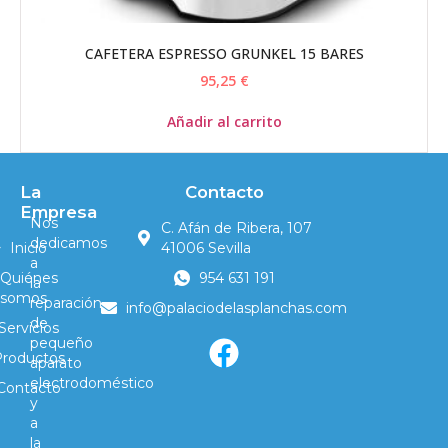
CAFETERA ESPRESSO GRUNKEL 15 BARES
95,25
€
Añadir al carrito
La
Contacto
Empresa
Nos
C. Afán de Ribera, 107
dedicamos
Inicio
41006 Sevilla
a
Quiénes
954 631 191
la
somos
reparación
info@palaciodelasplanchas.com
de
Servicios
pequeño
Productos
aparato
electrodoméstico
Contacto
y
a
la