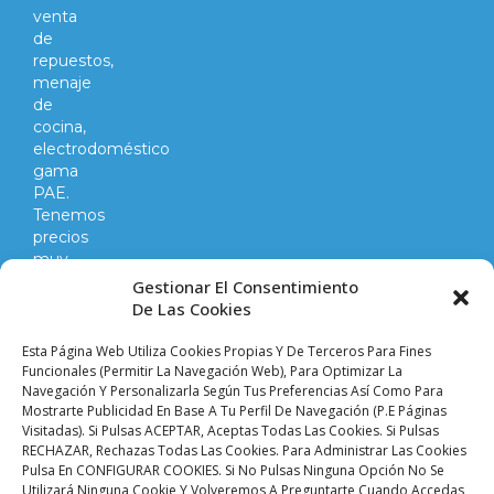
venta
de
repuestos,
menaje
de
cocina,
electrodoméstico
gama
PAE.
Tenemos
precios
muy
competitivos
Gestionar El Consentimiento
en
De Las Cookies
todo
lo
Esta Página Web Utiliza Cookies Propias Y De Terceros Para Fines
que
Funcionales (permitir La Navegación Web), Para Optimizar La
Navegación Y Personalizarla Según Tus Preferencias Así Como Para
hacemos
Mostrarte Publicidad En Base A Tu Perfil De Navegación (p.e Páginas
y
Visitadas). Si Pulsas ACEPTAR, Aceptas Todas Las Cookies. Si Pulsas
vendemos.
RECHAZAR, Rechazas Todas Las Cookies. Para Administrar Las Cookies
Pulsa En CONFIGURAR COOKIES. Si No Pulsas Ninguna Opción No Se
Utilizará Ninguna Cookie Y Volveremos A Preguntarte Cuando Accedas