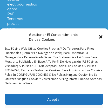
electrodoméstico
gama
PAE.
Tenemos
precios
muy
competitivos
Gestionar El Consentimiento
en
De Las Cookies
todo
lo
Esta Página Web Utiliza Cookies Propias Y De Terceros Para Fines
que
Funcionales (permitir La Navegación Web), Para Optimizar La
Navegación Y Personalizarla Según Tus Preferencias Así Como Para
hacemos
Mostrarte Publicidad En Base A Tu Perfil De Navegación (p.e Páginas
y
Visitadas). Si Pulsas ACEPTAR, Aceptas Todas Las Cookies. Si Pulsas
vendemos.
RECHAZAR, Rechazas Todas Las Cookies. Para Administrar Las Cookies
Pulsa En CONFIGURAR COOKIES. Si No Pulsas Ninguna Opción No Se
Utilizará Ninguna Cookie Y Volveremos A Preguntarte Cuando Accedas
Aviso legal |
Condiciones de venta y envíos |
De Nuevo A La Web.
Política de privacidad |
Política de cookies |
Accesibilidad
Palacio De Las
Aceptar
Planchas ©
2024 Todos