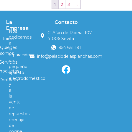
1
2
3
→
La
Contacto
Empresa
Nos
C. Afán de Ribera, 107
dedicamos
Inicio
41006 Sevilla
a
Quiénes
954 631 191
la
somos
reparación
info@palaciodelasplanchas.com
de
Servicios
pequeño
Productos
aparato
electrodoméstico
Contacto
y
a
la
venta
de
repuestos,
menaje
de
cocina,