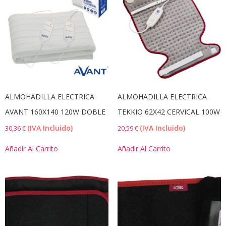
9
27
45
63
81
En Oferta
COLOR DEL PRODUCTO
ALMOHADILLA ELECTRICA
ALMOHADILLA ELECTRICA
TALLA DEL PRODUCTO
AVANT 160X140 120W DOBLE
TEKKIO 62X42 CERVICAL 100W
(IVA Incluido)
(IVA Incluido)
30,36
€
20,59
€
Añadir Al Carrito
Añadir Al Carrito