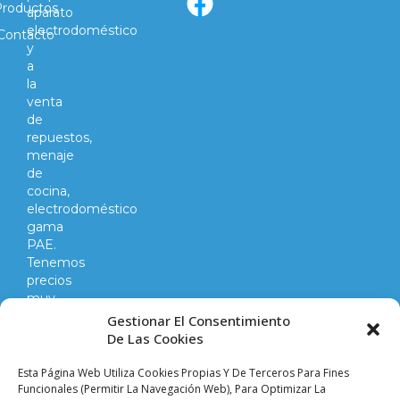
Productos
aparato
electrodoméstico
Contacto
y
a
la
venta
de
repuestos,
menaje
de
cocina,
electrodoméstico
gama
PAE.
Tenemos
precios
muy
competitivos
Gestionar El Consentimiento
en
De Las Cookies
todo
lo
Esta Página Web Utiliza Cookies Propias Y De Terceros Para Fines
que
Funcionales (permitir La Navegación Web), Para Optimizar La