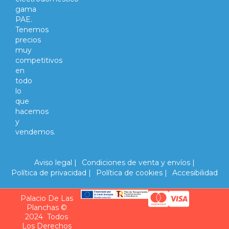
gama
PAE.
Tenemos
precios
muy
competitivos
en
todo
lo
que
hacemos
y
vendemos.
Aviso legal |
Condiciones de venta y envíos |
Política de privacidad |
Política de cookies |
Accesibilidad
Palacio De Las
Planchas ©
2024 Todos
Los Derechos