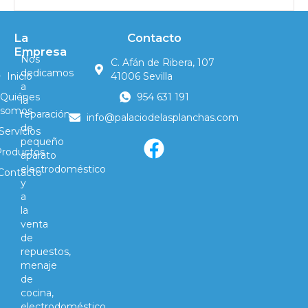
La
Contacto
Empresa
Nos
C. Afán de Ribera, 107
dedicamos
Inicio
41006 Sevilla
a
Quiénes
954 631 191
la
somos
reparación
info@palaciodelasplanchas.com
de
Servicios
pequeño
Productos
aparato
electrodoméstico
Contacto
y
a
la
venta
de
repuestos,
menaje
de
cocina,
electrodoméstico