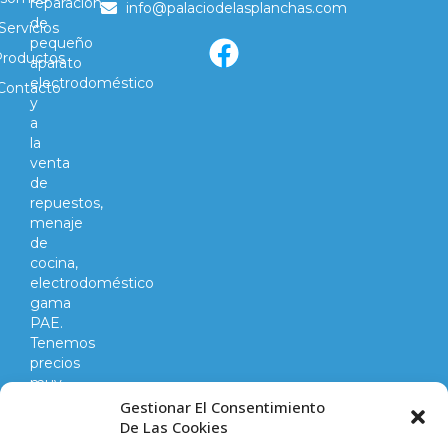
reparación
info@palaciodelasplanchas.com
de
Servicios
pequeño
Productos
aparato
electrodoméstico
Contacto
y
a
la
venta
de
repuestos,
menaje
de
cocina,
electrodoméstico
gama
PAE.
Tenemos
precios
muy
competitivos
Gestionar El Consentimiento
en
De Las Cookies
todo