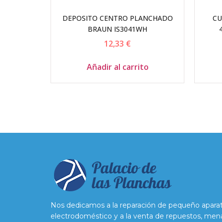
DEPOSITO CENTRO PLANCHADO
CU
BRAUN IS3041WH
12,33
€
Añadir al carrito
Nos dedicamos a la reparación de pequeño apara
electrodoméstico y a la venta de repuestos, men