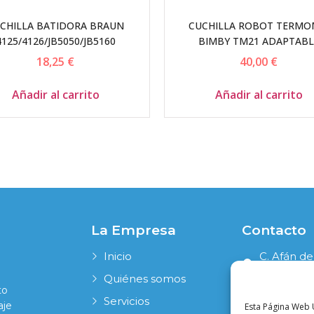
CHILLA BATIDORA BRAUN
CUCHILLA ROBOT TERMO
4125/4126/JB5050/JB5160
BIMBY TM21 ADAPTABL
18,25
€
40,00
€
Añadir al carrito
Añadir al carrito
La Empresa
Contacto
Inicio
C. Afán de
41006 Sevi
Quiénes somos
to
954 631 19
Servicios
aje
Esta Página Web U