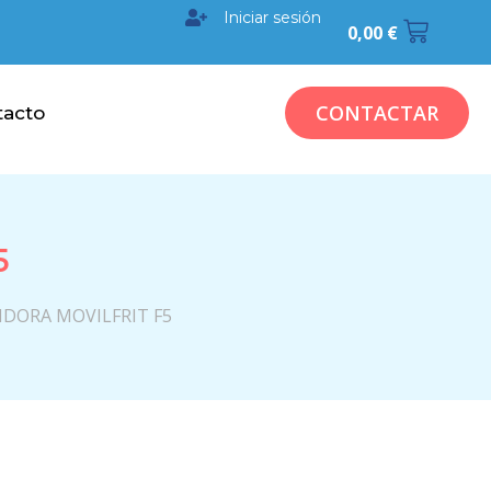
Iniciar sesión
0,00
€
CONTACTAR
tacto
5
IDORA MOVILFRIT F5