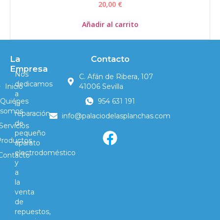
20,00
€
Añadir al carrito
La
Contacto
Empresa
Nos
C. Afán de Ribera, 107
dedicamos
Inicio
41006 Sevilla
a
Quiénes
954 631 191
la
somos
reparación
info@palaciodelasplanchas.com
de
Servicios
pequeño
Productos
aparato
electrodoméstico
Contacto
y
a
la
venta
de
repuestos,