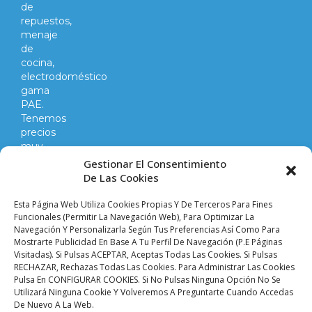
de
repuestos,
menaje
de
cocina,
electrodoméstico
gama
PAE.
Tenemos
precios
muy
competitivos
Gestionar El Consentimiento
en
De Las Cookies
todo
lo
Esta Página Web Utiliza Cookies Propias Y De Terceros Para Fines
que
Funcionales (permitir La Navegación Web), Para Optimizar La
Navegación Y Personalizarla Según Tus Preferencias Así Como Para
hacemos
Mostrarte Publicidad En Base A Tu Perfil De Navegación (p.e Páginas
y
Visitadas). Si Pulsas ACEPTAR, Aceptas Todas Las Cookies. Si Pulsas
vendemos.
RECHAZAR, Rechazas Todas Las Cookies. Para Administrar Las Cookies
Pulsa En CONFIGURAR COOKIES. Si No Pulsas Ninguna Opción No Se
Utilizará Ninguna Cookie Y Volveremos A Preguntarte Cuando Accedas
Aviso legal |
Condiciones de venta y envíos |
De Nuevo A La Web.