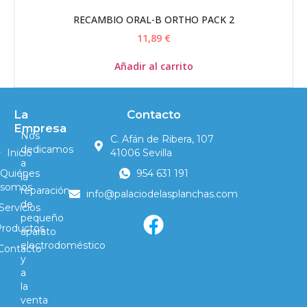
RECAMBIO ORAL-B ORTHO PACK 2
11,89
€
Añadir al carrito
La
Contacto
Empresa
Nos
C. Afán de Ribera, 107
dedicamos
Inicio
41006 Sevilla
a
Quiénes
954 631 191
la
somos
reparación
info@palaciodelasplanchas.com
de
Servicios
pequeño
Productos
aparato
electrodoméstico
Contacto
y
a
la
venta