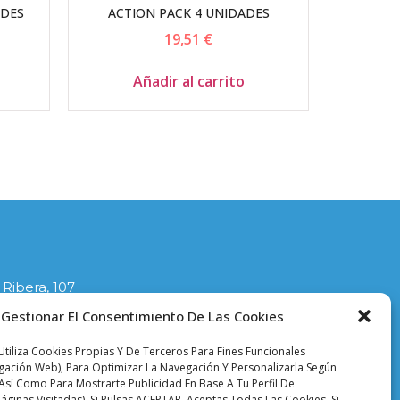
ADES
ACTION PACK 4 UNIDADES
19,51
€
Añadir al carrito
 Ribera, 107
lla
Gestionar El Consentimiento De Las Cookies
1
tiliza Cookies Propias Y De Terceros Para Fines Funcionales
ciodelasplanchas.com
egación Web), Para Optimizar La Navegación Y Personalizarla Según
Así Como Para Mostrarte Publicidad En Base A Tu Perfil De
áginas Visitadas). Si Pulsas ACEPTAR, Aceptas Todas Las Cookies. Si