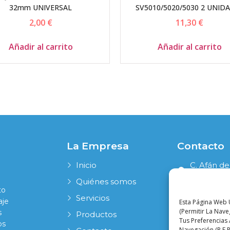
32mm UNIVERSAL
SV5010/5020/5030 2 UNID
2,00
€
11,30
€
Añadir al carrito
Añadir al carrito
La Empresa
Contacto
Inicio
C. Afán de
41006 Sevi
Quiénes somos
to
954 631 19
Servicios
aje
Esta Página Web U
info@pala
(permitir La Nav
s
Productos
Tus Preferencias 
os
Navegación (p.e P