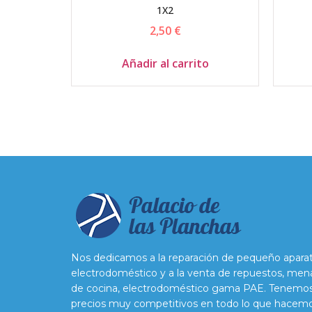
1X2
2,50
€
Añadir al carrito
Nos dedicamos a la reparación de pequeño apara
electrodoméstico y a la venta de repuestos, men
de cocina, electrodoméstico gama PAE. Tenemo
precios muy competitivos en todo lo que hacem