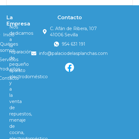
La
Contacto
Empresa
Nos
C. Afán de Ribera, 107
dedicamos
Inicio
41006 Sevilla
a
Quiénes
954 631 191
la
somos
reparación
info@palaciodelasplanchas.com
de
Servicios
pequeño
Productos
aparato
electrodoméstico
Contacto
y
a
la
venta
de
repuestos,
menaje
de
cocina,
electrodoméstico