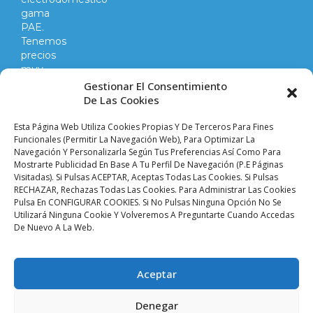
gama
PAE.
Tenemos
precios
muy
competitivos
Gestionar El Consentimiento
en
De Las Cookies
todo
lo
Esta Página Web Utiliza Cookies Propias Y De Terceros Para Fines
que
Funcionales (permitir La Navegación Web), Para Optimizar La
Navegación Y Personalizarla Según Tus Preferencias Así Como Para
hacemos
Mostrarte Publicidad En Base A Tu Perfil De Navegación (p.e Páginas
y
Visitadas). Si Pulsas ACEPTAR, Aceptas Todas Las Cookies. Si Pulsas
vendemos.
RECHAZAR, Rechazas Todas Las Cookies. Para Administrar Las Cookies
Pulsa En CONFIGURAR COOKIES. Si No Pulsas Ninguna Opción No Se
Utilizará Ninguna Cookie Y Volveremos A Preguntarte Cuando Accedas
Aviso legal |
Condiciones de venta y envíos |
De Nuevo A La Web.
Política de privacidad |
Política de cookies |
Accesibilidad
Palacio De Las
Aceptar
Planchas ©
2024 Todos
Denegar
Los Derechos