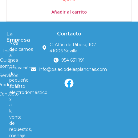
Añadir al carrito
La
Contacto
Empresa
Nos
C. Afán de Ribera, 107
dedicamos
Inicio
41006 Sevilla
a
Quiénes
954 631 191
la
somos
reparación
info@palaciodelasplanchas.com
de
Servicios
pequeño
Productos
aparato
electrodoméstico
Contacto
y
a
la
venta
de
repuestos,
menaje