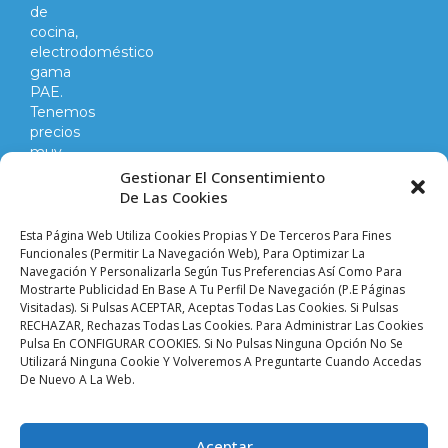
de
cocina,
electrodoméstico
gama
PAE.
Tenemos
precios
muy
competitivos
Gestionar El Consentimiento
en
De Las Cookies
todo
lo
Esta Página Web Utiliza Cookies Propias Y De Terceros Para Fines
que
Funcionales (permitir La Navegación Web), Para Optimizar La
Navegación Y Personalizarla Según Tus Preferencias Así Como Para
hacemos
Mostrarte Publicidad En Base A Tu Perfil De Navegación (p.e Páginas
y
Visitadas). Si Pulsas ACEPTAR, Aceptas Todas Las Cookies. Si Pulsas
vendemos.
RECHAZAR, Rechazas Todas Las Cookies. Para Administrar Las Cookies
Pulsa En CONFIGURAR COOKIES. Si No Pulsas Ninguna Opción No Se
Utilizará Ninguna Cookie Y Volveremos A Preguntarte Cuando Accedas
Aviso legal |
Condiciones de venta y envíos |
De Nuevo A La Web.
Política de privacidad |
Política de cookies |
Accesibilidad
Palacio De Las
Aceptar