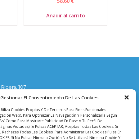
58,60
€
Añadir al carrito
 Ribera, 107
lla
Gestionar El Consentimiento De Las Cookies
1
tiliza Cookies Propias Y De Terceros Para Fines Funcionales
ciodelasplanchas.com
egación Web), Para Optimizar La Navegación Y Personalizarla Según
Así Como Para Mostrarte Publicidad En Base A Tu Perfil De
áginas Visitadas). Si Pulsas ACEPTAR, Aceptas Todas Las Cookies. Si
 Rechazas Todas Las Cookies. Para Administrar Las Cookies Pulsa En
ES. Si No Pulsas Ninguna Opción No Se Utilizará Ninguna Cookie Y