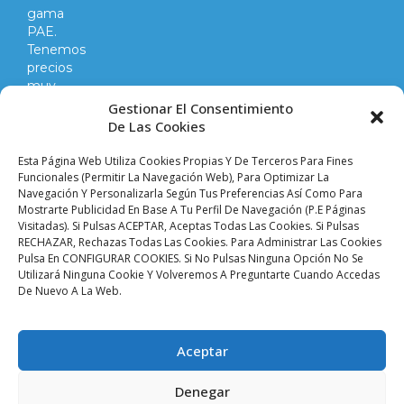
gama
PAE.
Tenemos
precios
muy
competitivos
Gestionar El Consentimiento
en
De Las Cookies
todo
lo
Esta Página Web Utiliza Cookies Propias Y De Terceros Para Fines
que
Funcionales (permitir La Navegación Web), Para Optimizar La
Navegación Y Personalizarla Según Tus Preferencias Así Como Para
hacemos
Mostrarte Publicidad En Base A Tu Perfil De Navegación (p.e Páginas
y
Visitadas). Si Pulsas ACEPTAR, Aceptas Todas Las Cookies. Si Pulsas
vendemos.
RECHAZAR, Rechazas Todas Las Cookies. Para Administrar Las Cookies
Pulsa En CONFIGURAR COOKIES. Si No Pulsas Ninguna Opción No Se
Utilizará Ninguna Cookie Y Volveremos A Preguntarte Cuando Accedas
Aviso legal |
Condiciones de venta y envíos |
De Nuevo A La Web.
Política de privacidad |
Política de cookies |
Accesibilidad
Palacio De Las
Aceptar
Planchas ©
2024 Todos
Denegar
Los Derechos