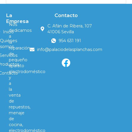
La
Contacto
Empresa
Nos
C. Afán de Ribera, 107
dedicamos
Inicio
41006 Sevilla
a
Quiénes
954 631 191
la
somos
reparación
info@palaciodelasplanchas.com
de
Servicios
pequeño
Productos
aparato
electrodoméstico
Contacto
y
a
la
venta
de
repuestos,
menaje
de
cocina,
electrodoméstico