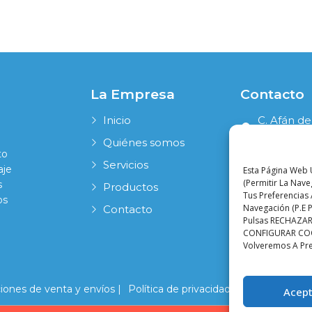
La Empresa
Contacto
Inicio
C. Afán de
41006 Sevi
Quiénes somos
to
954 631 19
Servicios
aje
Esta Página Web U
info@pala
(permitir La Nav
s
Productos
Tus Preferencias 
os
Navegación (p.e P
Contacto
Pulsas RECHAZAR,
CONFIGURAR COOKI
Volveremos A Pr
iones de venta y envíos |
Política de privacidad |
Política de co
Acept