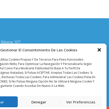
 Ribera, 107
lla
Gestionar El Consentimiento De Las Cookies
1
tiliza Cookies Propias Y De Terceros Para Fines Funcionales
ciodelasplanchas.com
egación Web), Para Optimizar La Navegación Y Personalizarla Según
Así Como Para Mostrarte Publicidad En Base A Tu Perfil De
áginas Visitadas). Si Pulsas ACEPTAR, Aceptas Todas Las Cookies. Si
 Rechazas Todas Las Cookies. Para Administrar Las Cookies Pulsa En
ES. Si No Pulsas Ninguna Opción No Se Utilizará Ninguna Cookie Y
eguntarte Cuando Accedas De Nuevo A La Web.
okies |
Accesibilidad
ar
Denegar
Ver Preferencias