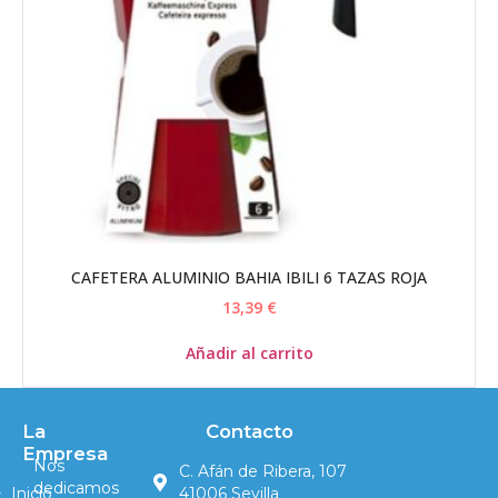
CAFETERA ALUMINIO BAHIA IBILI 6 TAZAS ROJA
13,39
€
Añadir al carrito
La
Contacto
Empresa
Nos
C. Afán de Ribera, 107
dedicamos
Inicio
41006 Sevilla