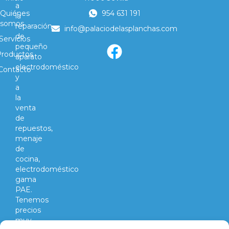
a
Quiénes
954 631 191
la
somos
reparación
info@palaciodelasplanchas.com
de
Servicios
pequeño
Productos
aparato
electrodoméstico
Contacto
y
a
la
venta
de
repuestos,
menaje
de
cocina,
electrodoméstico
gama
PAE.
Tenemos
precios
muy