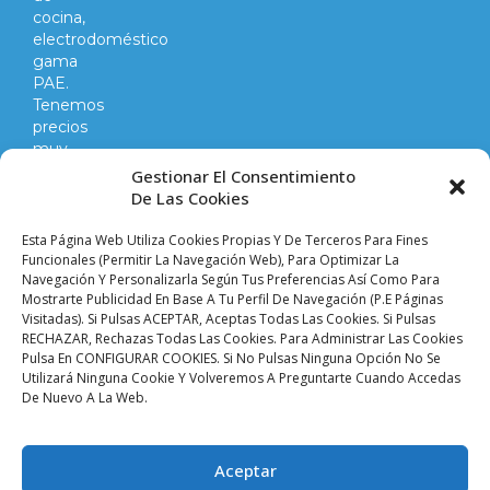
cocina,
electrodoméstico
gama
PAE.
Tenemos
precios
muy
competitivos
Gestionar El Consentimiento
en
De Las Cookies
todo
lo
Esta Página Web Utiliza Cookies Propias Y De Terceros Para Fines
que
Funcionales (permitir La Navegación Web), Para Optimizar La
Navegación Y Personalizarla Según Tus Preferencias Así Como Para
hacemos
Mostrarte Publicidad En Base A Tu Perfil De Navegación (p.e Páginas
y
Visitadas). Si Pulsas ACEPTAR, Aceptas Todas Las Cookies. Si Pulsas
vendemos.
RECHAZAR, Rechazas Todas Las Cookies. Para Administrar Las Cookies
Pulsa En CONFIGURAR COOKIES. Si No Pulsas Ninguna Opción No Se
Utilizará Ninguna Cookie Y Volveremos A Preguntarte Cuando Accedas
Aviso legal |
Condiciones de venta y envíos |
De Nuevo A La Web.
Política de privacidad |
Política de cookies |
Accesibilidad
Palacio De Las
Aceptar
Planchas ©