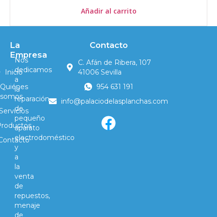
Añadir al carrito
La
Contacto
Empresa
Nos
C. Afán de Ribera, 107
dedicamos
Inicio
41006 Sevilla
a
Quiénes
954 631 191
la
somos
reparación
info@palaciodelasplanchas.com
de
Servicios
pequeño
Productos
aparato
electrodoméstico
Contacto
y
a
la
venta
de
repuestos,
menaje
de