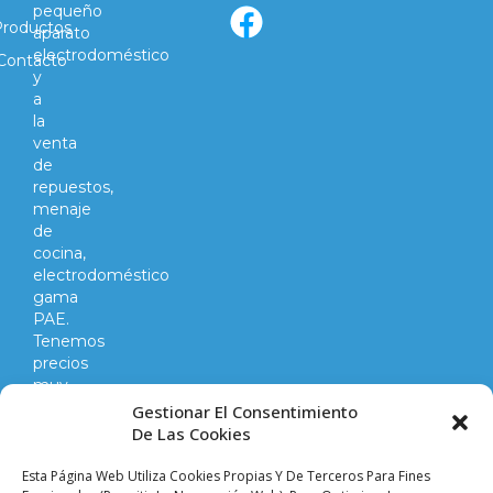
pequeño
Productos
aparato
electrodoméstico
Contacto
y
a
la
venta
de
repuestos,
menaje
de
cocina,
electrodoméstico
gama
PAE.
Tenemos
precios
muy
competitivos
Gestionar El Consentimiento
en
De Las Cookies
todo
lo
Esta Página Web Utiliza Cookies Propias Y De Terceros Para Fines