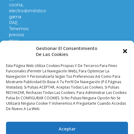
cocina,
electrodoméstico
gama
PAE.
Tenemos
precios
muy
competitivos
Gestionar El Consentimiento
en
De Las Cookies
todo
lo
Esta Página Web Utiliza Cookies Propias Y De Terceros Para Fines
que
Funcionales (permitir La Navegación Web), Para Optimizar La
Navegación Y Personalizarla Según Tus Preferencias Así Como Para
hacemos
Mostrarte Publicidad En Base A Tu Perfil De Navegación (p.e Páginas
y
Visitadas). Si Pulsas ACEPTAR, Aceptas Todas Las Cookies. Si Pulsas
vendemos.
RECHAZAR, Rechazas Todas Las Cookies. Para Administrar Las Cookies
Pulsa En CONFIGURAR COOKIES. Si No Pulsas Ninguna Opción No Se
Utilizará Ninguna Cookie Y Volveremos A Preguntarte Cuando Accedas
Aviso legal |
Condiciones de venta y envíos |
De Nuevo A La Web.
Política de privacidad |
Política de cookies |
Accesibilidad
Palacio De Las
Aceptar
Planchas ©