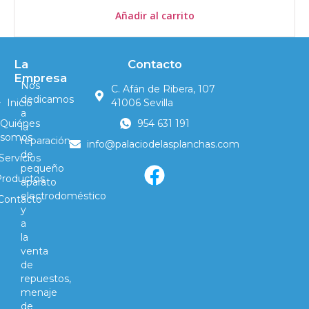
Añadir al carrito
La
Contacto
Empresa
Nos
C. Afán de Ribera, 107
dedicamos
Inicio
41006 Sevilla
a
Quiénes
954 631 191
la
somos
reparación
info@palaciodelasplanchas.com
de
Servicios
pequeño
Productos
aparato
electrodoméstico
Contacto
y
a
la
venta
de
repuestos,
menaje
de