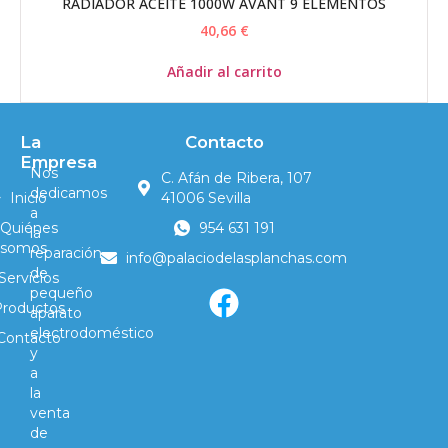
RADIADOR ACEITE 1000W AVANT 9 ELEMENTOS
40,66
€
Añadir al carrito
La
Contacto
Empresa
Nos
C. Afán de Ribera, 107
dedicamos
Inicio
41006 Sevilla
a
Quiénes
954 631 191
la
somos
reparación
info@palaciodelasplanchas.com
de
Servicios
pequeño
Productos
aparato
electrodoméstico
Contacto
y
a
la
venta
de