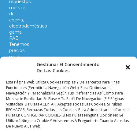
repuestos,
menaje
de
cocina,
electrodoméstico
gama
PAE.
Tenemos
precios
muy
competitivos
Gestionar El Consentimiento
en
De Las Cookies
todo
lo
Esta Página Web Utiliza Cookies Propias Y De Terceros Para Fines
que
Funcionales (permitir La Navegación Web), Para Optimizar La
Navegación Y Personalizarla Según Tus Preferencias Así Como Para
hacemos
Mostrarte Publicidad En Base A Tu Perfil De Navegación (p.e Páginas
y
Visitadas). Si Pulsas ACEPTAR, Aceptas Todas Las Cookies. Si Pulsas
vendemos.
RECHAZAR, Rechazas Todas Las Cookies. Para Administrar Las Cookies
Pulsa En CONFIGURAR COOKIES. Si No Pulsas Ninguna Opción No Se
Utilizará Ninguna Cookie Y Volveremos A Preguntarte Cuando Accedas
Aviso legal |
Condiciones de venta y envíos |
De Nuevo A La Web.
Política de privacidad |
Política de cookies |
Accesibilidad