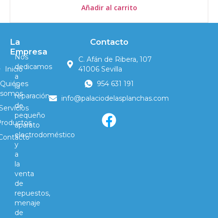
Añadir al carrito
La
Contacto
Empresa
Nos
C. Afán de Ribera, 107
dedicamos
Inicio
41006 Sevilla
a
Quiénes
954 631 191
la
somos
reparación
info@palaciodelasplanchas.com
de
Servicios
pequeño
Productos
aparato
electrodoméstico
Contacto
y
a
la
venta
de
repuestos,
menaje
de