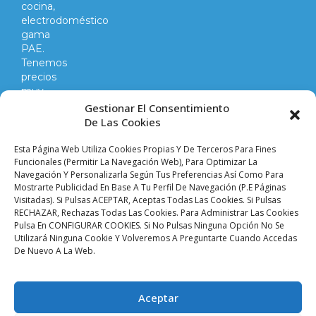
cocina,
electrodoméstico
gama
PAE.
Tenemos
precios
muy
competitivos
Gestionar El Consentimiento
en
De Las Cookies
todo
lo
Esta Página Web Utiliza Cookies Propias Y De Terceros Para Fines
que
Funcionales (permitir La Navegación Web), Para Optimizar La
Navegación Y Personalizarla Según Tus Preferencias Así Como Para
hacemos
Mostrarte Publicidad En Base A Tu Perfil De Navegación (p.e Páginas
y
Visitadas). Si Pulsas ACEPTAR, Aceptas Todas Las Cookies. Si Pulsas
vendemos.
RECHAZAR, Rechazas Todas Las Cookies. Para Administrar Las Cookies
Pulsa En CONFIGURAR COOKIES. Si No Pulsas Ninguna Opción No Se
Utilizará Ninguna Cookie Y Volveremos A Preguntarte Cuando Accedas
Aviso legal |
Condiciones de venta y envíos |
De Nuevo A La Web.
Política de privacidad |
Política de cookies |
Accesibilidad
Palacio De Las
Aceptar
Planchas ©