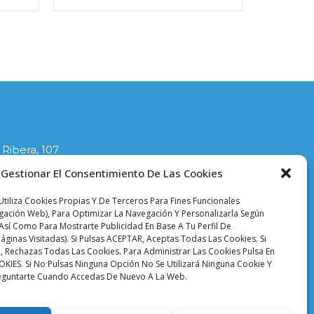
 Ribera, 107
lla
Gestionar El Consentimiento De Las Cookies
1
tiliza Cookies Propias Y De Terceros Para Fines Funcionales
ciodelasplanchas.com
egación Web), Para Optimizar La Navegación Y Personalizarla Según
Así Como Para Mostrarte Publicidad En Base A Tu Perfil De
áginas Visitadas). Si Pulsas ACEPTAR, Aceptas Todas Las Cookies. Si
 Rechazas Todas Las Cookies. Para Administrar Las Cookies Pulsa En
ES. Si No Pulsas Ninguna Opción No Se Utilizará Ninguna Cookie Y
eguntarte Cuando Accedas De Nuevo A La Web.