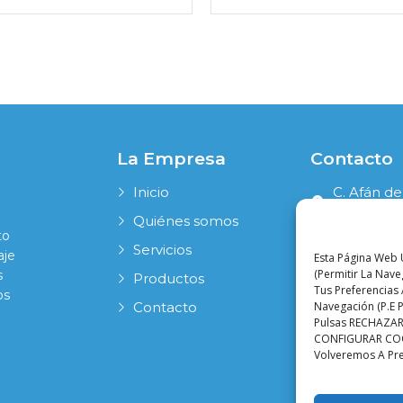
La Empresa
Contacto
Inicio
C. Afán de
41006 Sevi
Quiénes somos
to
954 631 19
Servicios
aje
Esta Página Web U
info@pala
(permitir La Nav
s
Productos
Tus Preferencias 
os
Navegación (p.e P
Contacto
Pulsas RECHAZAR,
CONFIGURAR COOKI
Volveremos A Pr