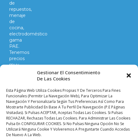
de
repuestos,
menaje
de
cocina,
electrodoméstico
gama
PAE.
Tenemos
precios
muy
competitivos
Gestionar El Consentimiento
en
De Las Cookies
todo
lo
Esta Página Web Utiliza Cookies Propias Y De Terceros Para Fines
que
Funcionales (permitir La Navegación Web), Para Optimizar La
Navegación Y Personalizarla Según Tus Preferencias Así Como Para
hacemos
Mostrarte Publicidad En Base A Tu Perfil De Navegación (p.e Páginas
y
Visitadas). Si Pulsas ACEPTAR, Aceptas Todas Las Cookies. Si Pulsas
vendemos.
RECHAZAR, Rechazas Todas Las Cookies. Para Administrar Las Cookies
Pulsa En CONFIGURAR COOKIES. Si No Pulsas Ninguna Opción No Se
Utilizará Ninguna Cookie Y Volveremos A Preguntarte Cuando Accedas
Aviso legal |
Condiciones de venta y envíos |
De Nuevo A La Web.