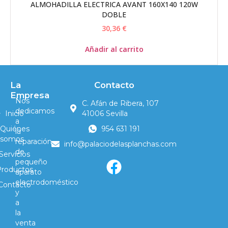
ALMOHADILLA ELECTRICA AVANT 160X140 120W
DOBLE
30,36
€
Añadir al carrito
La
Contacto
Empresa
Nos
C. Afán de Ribera, 107
dedicamos
Inicio
41006 Sevilla
a
Quiénes
954 631 191
la
somos
reparación
info@palaciodelasplanchas.com
de
Servicios
pequeño
Productos
aparato
electrodoméstico
Contacto
y
a
la
venta