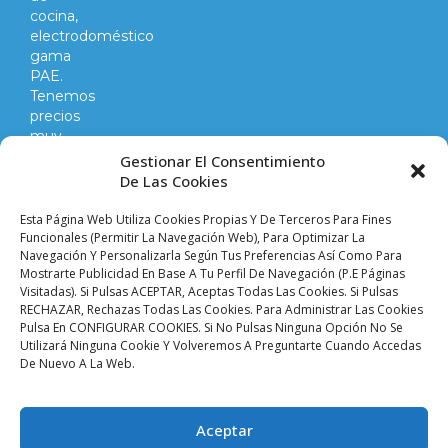
cocina,
electrodoméstico
gama
PAE.
Tenemos
precios
muy
competitivos
Gestionar El Consentimiento
en
De Las Cookies
todo
lo
Esta Página Web Utiliza Cookies Propias Y De Terceros Para Fines
que
Funcionales (permitir La Navegación Web), Para Optimizar La
Navegación Y Personalizarla Según Tus Preferencias Así Como Para
hacemos
Mostrarte Publicidad En Base A Tu Perfil De Navegación (p.e Páginas
y
Visitadas). Si Pulsas ACEPTAR, Aceptas Todas Las Cookies. Si Pulsas
vendemos.
RECHAZAR, Rechazas Todas Las Cookies. Para Administrar Las Cookies
Pulsa En CONFIGURAR COOKIES. Si No Pulsas Ninguna Opción No Se
Utilizará Ninguna Cookie Y Volveremos A Preguntarte Cuando Accedas
Aviso legal |
Condiciones de venta y envíos |
De Nuevo A La Web.
Política de privacidad |
Política de cookies |
Accesibilidad
Palacio De Las
Aceptar
Planchas ©