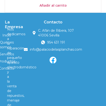
Añadir al carrito
La
Contacto
Empresa
Nos
C. Afán de Ribera, 107
dedicamos
Inicio
41006 Sevilla
a
Quiénes
954 631 191
la
somos
reparación
info@palaciodelasplanchas.com
de
Servicios
pequeño
Productos
aparato
electrodoméstico
Contacto
y
a
la
venta
de
repuestos,
menaje
de