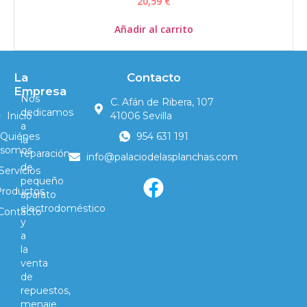
20,59
€
Añadir al carrito
La
Contacto
Empresa
Nos
C. Afán de Ribera, 107
dedicamos
Inicio
41006 Sevilla
a
Quiénes
954 631 191
la
somos
reparación
info@palaciodelasplanchas.com
de
Servicios
pequeño
Productos
aparato
electrodoméstico
Contacto
y
a
la
venta
de
repuestos,
menaje