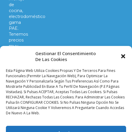
de
cocina,
electrodoméstico
gama
PAE.
Tenemos
precios
muy
competitivos
Gestionar El Consentimiento
en
De Las Cookies
todo
lo
Esta Página Web Utiliza Cookies Propias Y De Terceros Para Fines
que
Funcionales (permitir La Navegación Web), Para Optimizar La
Navegación Y Personalizarla Según Tus Preferencias Así Como Para
hacemos
Mostrarte Publicidad En Base A Tu Perfil De Navegación (p.e Páginas
y
Visitadas). Si Pulsas ACEPTAR, Aceptas Todas Las Cookies. Si Pulsas
vendemos.
RECHAZAR, Rechazas Todas Las Cookies. Para Administrar Las Cookies
Pulsa En CONFIGURAR COOKIES. Si No Pulsas Ninguna Opción No Se
Utilizará Ninguna Cookie Y Volveremos A Preguntarte Cuando Accedas
Aviso legal |
Condiciones de venta y envíos |
De Nuevo A La Web.
Política de privacidad |
Política de cookies |
Accesibilidad
Palacio De Las