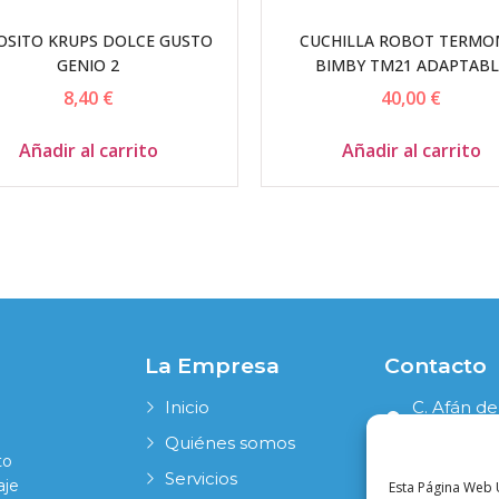
OSITO KRUPS DOLCE GUSTO
CUCHILLA ROBOT TERMO
GENIO 2
BIMBY TM21 ADAPTABL
8,40
€
40,00
€
Añadir al carrito
Añadir al carrito
La Empresa
Contacto
Inicio
C. Afán de
41006 Sevi
Quiénes somos
to
954 631 19
Servicios
aje
Esta Página Web U