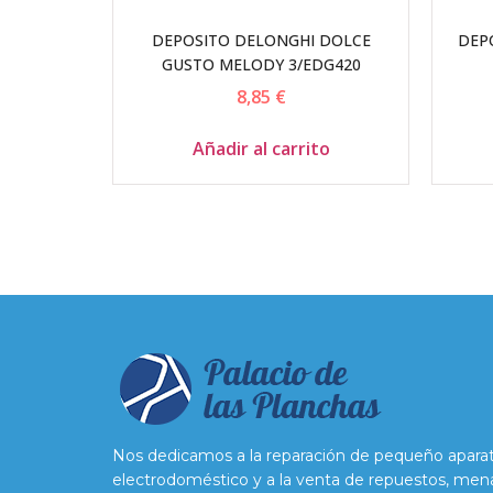
DEPOSITO DELONGHI DOLCE
DEP
GUSTO MELODY 3/EDG420
8,85
€
Añadir al carrito
Nos dedicamos a la reparación de pequeño apara
electrodoméstico y a la venta de repuestos, men