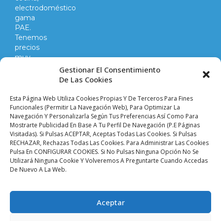
electrodoméstico
gama
PAE.
Tenemos
precios
muy
competitivos
Gestionar El Consentimiento
en
De Las Cookies
todo
lo
Esta Página Web Utiliza Cookies Propias Y De Terceros Para Fines
que
Funcionales (permitir La Navegación Web), Para Optimizar La
Navegación Y Personalizarla Según Tus Preferencias Así Como Para
hacemos
Mostrarte Publicidad En Base A Tu Perfil De Navegación (p.e Páginas
y
Visitadas). Si Pulsas ACEPTAR, Aceptas Todas Las Cookies. Si Pulsas
vendemos.
RECHAZAR, Rechazas Todas Las Cookies. Para Administrar Las Cookies
Pulsa En CONFIGURAR COOKIES. Si No Pulsas Ninguna Opción No Se
Utilizará Ninguna Cookie Y Volveremos A Preguntarte Cuando Accedas
Aviso legal |
Condiciones de venta y envíos |
De Nuevo A La Web.
Política de privacidad |
Política de cookies |
Accesibilidad
Palacio De Las
Aceptar
Planchas ©
2024 Todos