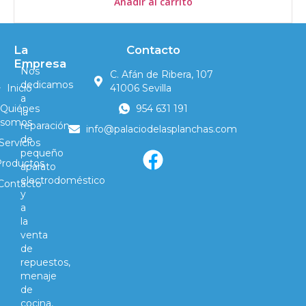
Añadir al carrito
La
Contacto
Empresa
Nos
C. Afán de Ribera, 107
dedicamos
Inicio
41006 Sevilla
a
Quiénes
954 631 191
la
somos
reparación
info@palaciodelasplanchas.com
de
Servicios
pequeño
Productos
aparato
electrodoméstico
Contacto
y
a
la
venta
de
repuestos,
menaje
de
cocina,