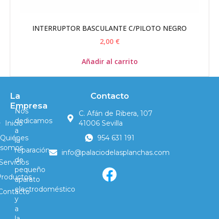
INTERRUPTOR BASCULANTE C/PILOTO NEGRO
2,00
€
Añadir al carrito
La
Contacto
Empresa
Nos
C. Afán de Ribera, 107
dedicamos
Inicio
41006 Sevilla
a
Quiénes
954 631 191
la
somos
reparación
info@palaciodelasplanchas.com
de
Servicios
pequeño
Productos
aparato
electrodoméstico
Contacto
y
a
la