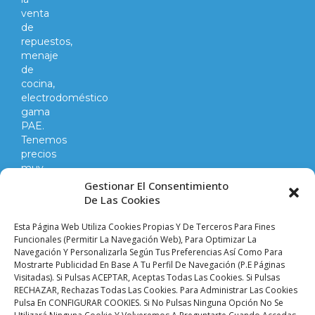
venta
de
repuestos,
menaje
de
cocina,
electrodoméstico
gama
PAE.
Tenemos
precios
muy
competitivos
Gestionar El Consentimiento
en
De Las Cookies
todo
lo
Esta Página Web Utiliza Cookies Propias Y De Terceros Para Fines
que
Funcionales (permitir La Navegación Web), Para Optimizar La
Navegación Y Personalizarla Según Tus Preferencias Así Como Para
hacemos
Mostrarte Publicidad En Base A Tu Perfil De Navegación (p.e Páginas
y
Visitadas). Si Pulsas ACEPTAR, Aceptas Todas Las Cookies. Si Pulsas
vendemos.
RECHAZAR, Rechazas Todas Las Cookies. Para Administrar Las Cookies
Pulsa En CONFIGURAR COOKIES. Si No Pulsas Ninguna Opción No Se