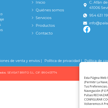
Inicio
C. Afán de
41006 Sevi
Quiénes somos
to
954 631 19
Servicios
aje
info@pala
s
Productos
os
Contacto
iones de venta y envíos |
Política de privacidad |
Política de co
ados. SEVISAT BRITO S.L. CIF: B90413774
Esta Página Web U
(permitir La Nav
Tus Preferencias 
Navegación (p.e P
Pulsas RECHAZAR,
CONFIGURAR COOKI
Volveremos A Pr