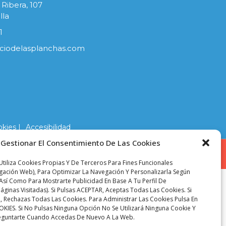
 Ribera, 107
lla
1
ciodelasplanchas.com
okies |
Accesibilidad
Gestionar El Consentimiento De Las Cookies
tiliza Cookies Propias Y De Terceros Para Fines Funcionales
egación Web), Para Optimizar La Navegación Y Personalizarla Según
Así Como Para Mostrarte Publicidad En Base A Tu Perfil De
áginas Visitadas). Si Pulsas ACEPTAR, Aceptas Todas Las Cookies. Si
 Rechazas Todas Las Cookies. Para Administrar Las Cookies Pulsa En
ES. Si No Pulsas Ninguna Opción No Se Utilizará Ninguna Cookie Y
eguntarte Cuando Accedas De Nuevo A La Web.