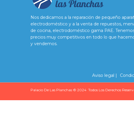
Nos dedicamos a la reparación de pequeño apara
electrodoméstico y a la venta de repuestos, men
de cocina, electrodoméstico gama PAE. Tenemo
precios muy competitivos en todo lo que hacem
y vendemos.
Aviso legal |
Condic
Palacio De Las Planchas © 2024 Todos Los Derechos Reserv