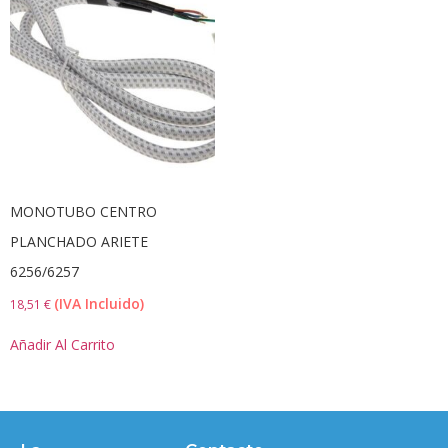
6 €
19 €
6
9
13
16
19
En Oferta
COLOR DEL PRODUCTO
MONOTUBO CENTRO
TALLA DEL PRODUCTO
PLANCHADO ARIETE
6256/6257
(IVA Incluido)
18,51
€
Añadir Al Carrito