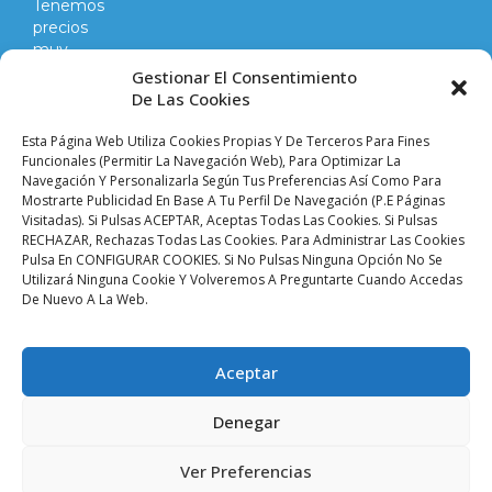
Tenemos
precios
muy
competitivos
Gestionar El Consentimiento
en
De Las Cookies
todo
lo
Esta Página Web Utiliza Cookies Propias Y De Terceros Para Fines
que
Funcionales (permitir La Navegación Web), Para Optimizar La
Navegación Y Personalizarla Según Tus Preferencias Así Como Para
hacemos
Mostrarte Publicidad En Base A Tu Perfil De Navegación (p.e Páginas
y
Visitadas). Si Pulsas ACEPTAR, Aceptas Todas Las Cookies. Si Pulsas
vendemos.
RECHAZAR, Rechazas Todas Las Cookies. Para Administrar Las Cookies
Pulsa En CONFIGURAR COOKIES. Si No Pulsas Ninguna Opción No Se
Utilizará Ninguna Cookie Y Volveremos A Preguntarte Cuando Accedas
Aviso legal |
Condiciones de venta y envíos |
De Nuevo A La Web.
Política de privacidad |
Política de cookies |
Accesibilidad
Palacio De Las
Aceptar
Planchas ©
2024 Todos
Denegar
Los Derechos
Reservados. SEVISAT
BRITO S.L.
Ver Preferencias
CIF: B90413774