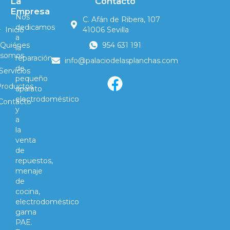
La
Contacto
Empresa
Nos
C. Afán de Ribera, 107
dedicamos
Inicio
41006 Sevilla
a
Quiénes
954 631 191
la
somos
reparación
info@palaciodelasplanchas.com
de
Servicios
pequeño
Productos
aparato
electrodoméstico
Contacto
y
a
la
venta
de
repuestos,
menaje
de
cocina,
electrodoméstico
gama
PAE.