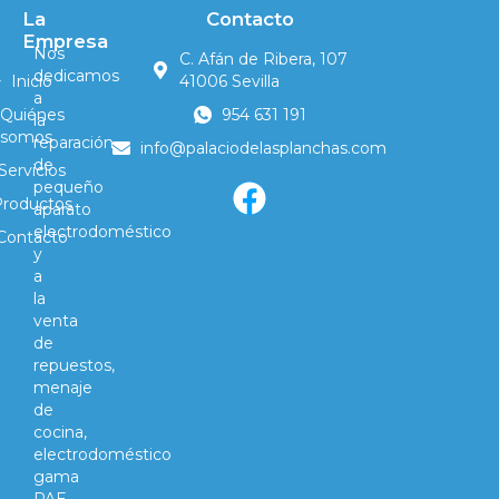
La
Contacto
Empresa
Nos
C. Afán de Ribera, 107
dedicamos
Inicio
41006 Sevilla
a
Quiénes
954 631 191
la
somos
reparación
info@palaciodelasplanchas.com
de
Servicios
pequeño
Productos
aparato
electrodoméstico
Contacto
y
a
la
venta
de
repuestos,
menaje
de
cocina,
electrodoméstico
gama