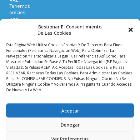
PAE.
Tenemos
precios
muy
competitivos
Gestionar El Consentimiento
en
De Las Cookies
todo
lo
Esta Página Web Utiliza Cookies Propias Y De Terceros Para Fines
que
Funcionales (permitir La Navegación Web), Para Optimizar La
Navegación Y Personalizarla Según Tus Preferencias Así Como Para
hacemos
Mostrarte Publicidad En Base A Tu Perfil De Navegación (p.e Páginas
y
Visitadas). Si Pulsas ACEPTAR, Aceptas Todas Las Cookies. Si Pulsas
vendemos.
RECHAZAR, Rechazas Todas Las Cookies. Para Administrar Las Cookies
Pulsa En CONFIGURAR COOKIES. Si No Pulsas Ninguna Opción No Se
Utilizará Ninguna Cookie Y Volveremos A Preguntarte Cuando Accedas
Aviso legal |
Condiciones de venta y envíos |
De Nuevo A La Web.
Política de privacidad |
Política de cookies |
Accesibilidad
Palacio De Las
Aceptar
Planchas ©
2024 Todos
Denegar
Los Derechos
Reservados. SEVISAT
BRITO S.L.
Ver Preferencias