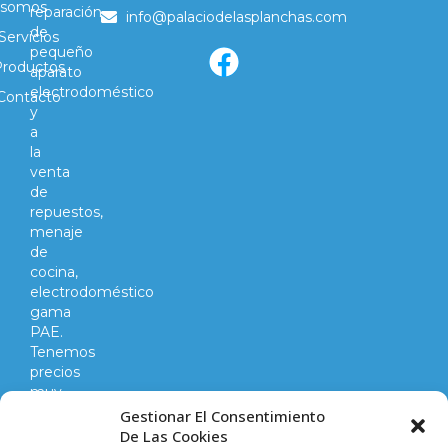
somos
reparación
info@palaciodelasplanchas.com
de
Servicios
pequeño
Productos
aparato
electrodoméstico
Contacto
y
a
la
venta
de
repuestos,
menaje
de
cocina,
electrodoméstico
gama
PAE.
Tenemos
precios
muy
competitivos
Gestionar El Consentimiento
en
De Las Cookies