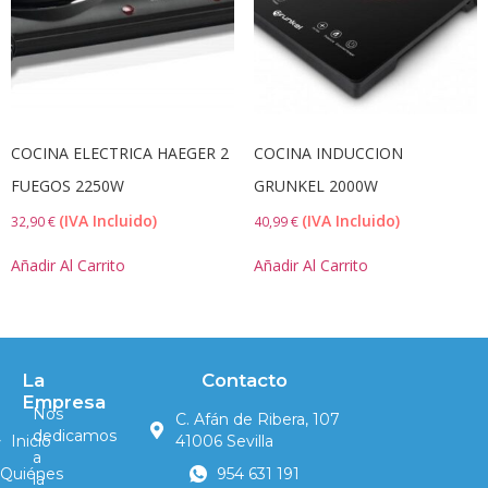
COCINA ELECTRICA HAEGER 2
COCINA INDUCCION
FUEGOS 2250W
GRUNKEL 2000W
(IVA Incluido)
(IVA Incluido)
32,90
€
40,99
€
Añadir Al Carrito
Añadir Al Carrito
La
Contacto
Empresa
Nos
C. Afán de Ribera, 107
dedicamos
Inicio
41006 Sevilla
a
Quiénes
954 631 191
la