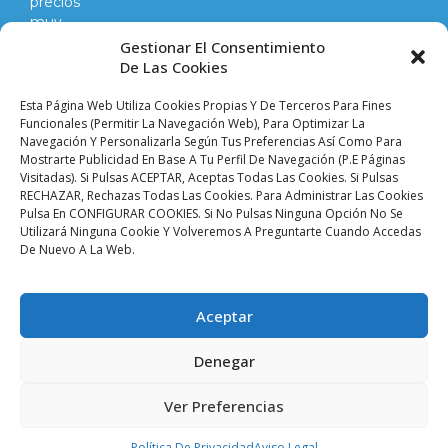
precios
muy
competitivos
Gestionar El Consentimiento
en
De Las Cookies
todo
lo
Esta Página Web Utiliza Cookies Propias Y De Terceros Para Fines
que
Funcionales (permitir La Navegación Web), Para Optimizar La
Navegación Y Personalizarla Según Tus Preferencias Así Como Para
hacemos
Mostrarte Publicidad En Base A Tu Perfil De Navegación (p.e Páginas
y
Visitadas). Si Pulsas ACEPTAR, Aceptas Todas Las Cookies. Si Pulsas
vendemos.
RECHAZAR, Rechazas Todas Las Cookies. Para Administrar Las Cookies
Pulsa En CONFIGURAR COOKIES. Si No Pulsas Ninguna Opción No Se
Utilizará Ninguna Cookie Y Volveremos A Preguntarte Cuando Accedas
Aviso legal |
Condiciones de venta y envíos |
De Nuevo A La Web.
Política de privacidad |
Política de cookies |
Accesibilidad
Palacio De Las
Aceptar
Planchas ©
2024 Todos
Denegar
Los Derechos
Reservados. SEVISAT
BRITO S.L.
Ver Preferencias
CIF: B90413774
Política De Privacidad
Aviso Legal