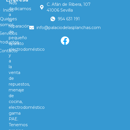
Nos
C. Afán de Ribera, 107
dedicamos
Inicio
41006 Sevilla
a
Quiénes
954 631 191
la
somos
reparación
info@palaciodelasplanchas.com
de
Servicios
pequeño
Productos
aparato
electrodoméstico
Contacto
y
a
la
venta
de
repuestos,
menaje
de
cocina,
electrodoméstico
gama
PAE.
Tenemos