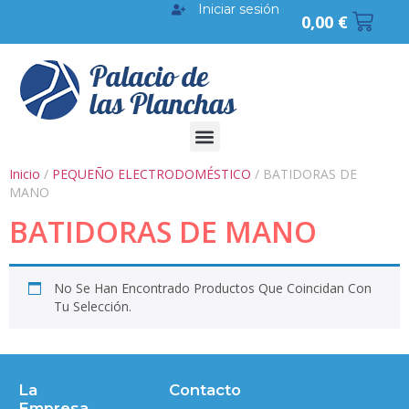
Iniciar sesión
0,00
€
Inicio
/
PEQUEÑO ELECTRODOMÉSTICO
/ BATIDORAS DE
MANO
BATIDORAS DE MANO
No Se Han Encontrado Productos Que Coincidan Con
Tu Selección.
La
Contacto
Empresa