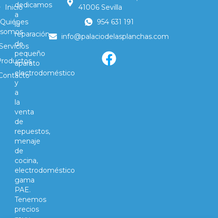
dedicamos
Inicio
41006 Sevilla
a
Quiénes
954 631 191
la
somos
reparación
info@palaciodelasplanchas.com
de
Servicios
pequeño
Productos
aparato
electrodoméstico
Contacto
y
a
la
venta
de
repuestos,
menaje
de
cocina,
electrodoméstico
gama
PAE.
Tenemos
precios