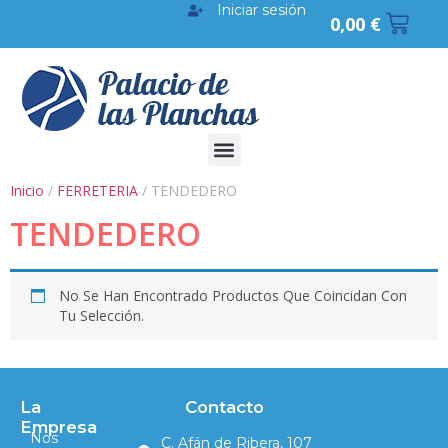
Iniciar sesión
0,00
€
Inicio
/
FERRETERIA
/ TENDEDERO
TENDEDERO
No Se Han Encontrado Productos Que Coincidan Con
Tu Selección.
La
Contacto
Empresa
Nos
C. Afán de Ribera, 107