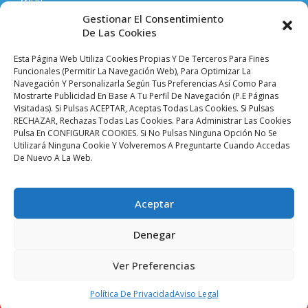
muy
competitivos
Gestionar El Consentimiento
en
De Las Cookies
todo
lo
Esta Página Web Utiliza Cookies Propias Y De Terceros Para Fines
que
Funcionales (permitir La Navegación Web), Para Optimizar La
Navegación Y Personalizarla Según Tus Preferencias Así Como Para
hacemos
Mostrarte Publicidad En Base A Tu Perfil De Navegación (p.e Páginas
y
Visitadas). Si Pulsas ACEPTAR, Aceptas Todas Las Cookies. Si Pulsas
vendemos.
RECHAZAR, Rechazas Todas Las Cookies. Para Administrar Las Cookies
Pulsa En CONFIGURAR COOKIES. Si No Pulsas Ninguna Opción No Se
Utilizará Ninguna Cookie Y Volveremos A Preguntarte Cuando Accedas
Aviso legal |
Condiciones de venta y envíos |
De Nuevo A La Web.
Política de privacidad |
Política de cookies |
Accesibilidad
Palacio De Las
Aceptar
Planchas ©
2024 Todos
Denegar
Los Derechos
Reservados. SEVISAT
BRITO S.L.
Ver Preferencias
CIF: B90413774
Política De Privacidad
Aviso Legal