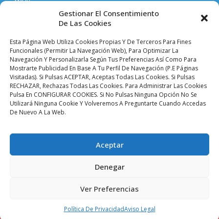
muy
competitivos
Gestionar El Consentimiento
en
De Las Cookies
todo
lo
Esta Página Web Utiliza Cookies Propias Y De Terceros Para Fines
que
Funcionales (permitir La Navegación Web), Para Optimizar La
Navegación Y Personalizarla Según Tus Preferencias Así Como Para
hacemos
Mostrarte Publicidad En Base A Tu Perfil De Navegación (p.e Páginas
y
Visitadas). Si Pulsas ACEPTAR, Aceptas Todas Las Cookies. Si Pulsas
vendemos.
RECHAZAR, Rechazas Todas Las Cookies. Para Administrar Las Cookies
Pulsa En CONFIGURAR COOKIES. Si No Pulsas Ninguna Opción No Se
Utilizará Ninguna Cookie Y Volveremos A Preguntarte Cuando Accedas
Aviso legal |
Condiciones de venta y envíos |
De Nuevo A La Web.
Política de privacidad |
Política de cookies |
Accesibilidad
Palacio De Las
Aceptar
Planchas ©
2024 Todos
Denegar
Los Derechos
Reservados. SEVISAT
BRITO S.L.
Ver Preferencias
CIF: B90413774
Política De Privacidad
Aviso Legal