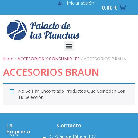
Iniciar sesión
0,00
€
Inicio
/
ACCESORIOS Y CONSUMIBLES
/ ACCESORIOS BRAUN
ACCESORIOS BRAUN
No Se Han Encontrado Productos Que Coincidan Con
Tu Selección.
La
Contacto
Empresa
Nos
C. Afán de Ribera, 107